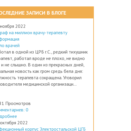
ОСЛЕДНИЕ ЗАПИСИ В БЛОГЕ
 ноября 2022
раф на миллион врачу-терапевту
формация
ло врачей
отал в одной из ЦРБ г.С., редкий тихушник
рапевт, работал вроде не плохо, не видно
 и не слышно. В один из прекрасных дней,
альная новость как гром средь бела дня:
лжность терапевта сокращена. Уговорил
ководителя медицинской организаци...
81 Просмотров
мментариев: 0
дробнее
 октября 2022
фекционный корпус Электростальской ЦГБ
ботал без лицензии