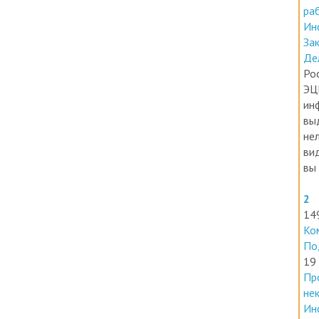
Ин
За
Де
Ро
ЭЦ
ин
вы
нел
ви
вы 
2
14
Ко
По
19
Пр
не
Ин
Но