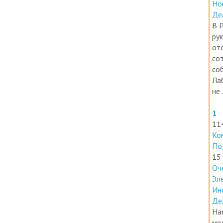
Де
В 
ру
от
со
со
Ла
не .
1
11
Ко
По
15
Оч
Эл
Ин
Де
На
ме
ле