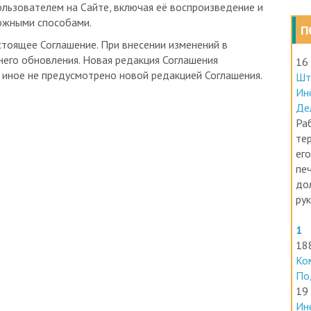
ожными способами.
П
стоящее Соглашение. При внесении изменений в
него обновления. Новая редакция Соглашения
16
и иное не предусмотрено новой редакцией Соглашения.
Шт
Ин
Де
Раб
те
его
печ
до
ру
1
18
Ко
По
19
Ин
ра