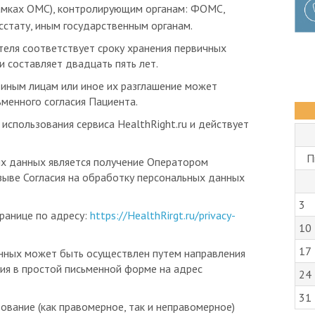
тату, иным государственным органам.
еля соответствует сроку хранения первичных
 составляет двадцать пять лет.
иным лицам или иное их разглашение может
ьменного согласия Пациента.
 использования сервиса HealthRight.ru и действует
П
х данных является получение Оператором
зыве Согласия на обработку персональных данных
3
ранице по адресу:
https://HealthRirgt.ru/privacy-
10
17
анных может быть осуществлен путем направления
я в простой письменной форме на адрес
24
31
ование (как правомерное, так и неправомерное)
льзователем на Сайте, включая её воспроизведение и