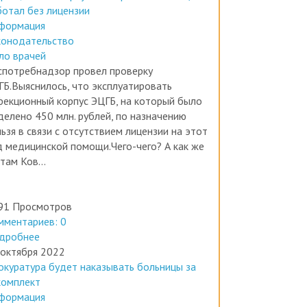
формация
конодательство
ло врачей
спотребнадзор провел проверку
ГБ.Выяснилось, что эксплуатировать
фекционный корпус ЭЦГБ, на который было
делено 450 млн. рублей, по назначению
ьзя в связи с отсутствием лицензии на этот
д медицинской помощи.Чего-чего? А как же
там Ков...
91 Просмотров
мментариев: 0
дробнее
 октября 2022
окуратура будет наказывать больницы за
комплект
формация
вости медицины