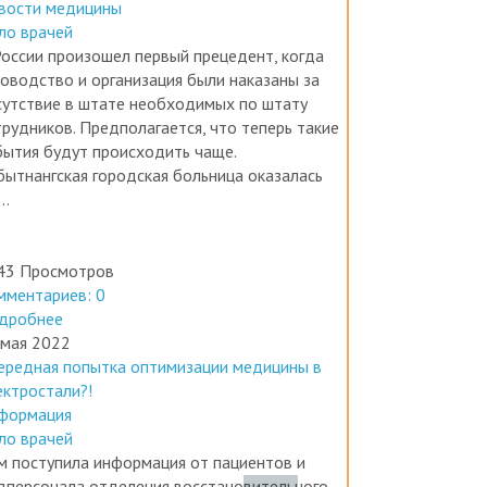
ло врачей
России произошел первый прецедент, когда
ководство и организация были наказаны за
сутствие в штате необходимых по штату
трудников. Предполагается, что теперь такие
бытия будут происходить чаще.
бытнангская городская больница оказалась
..
43 Просмотров
мментариев: 0
дробнее
 мая 2022
ередная попытка оптимизации медицины в
ектростали?!
формация
ло врачей
м поступила информация от пациентов и
дперсонала отделения восстановительного
чения и медицинской реабилитации