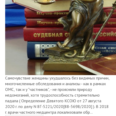
Самочувствие женщины ухудшалось без видимых причин,
многочисленные обследования и анализы - как в рамках
ОМС, так и у "частников", - не проясняли природу
недомоганий, хотя трудоспособность стремительно
падала ( Определение Девятого КСОЮ от 27 августа
2020 г. по делу N 8Г-5221/2020[88-5698/2020] ). В 2018
г. врачи частного медцентра локализовали обр...