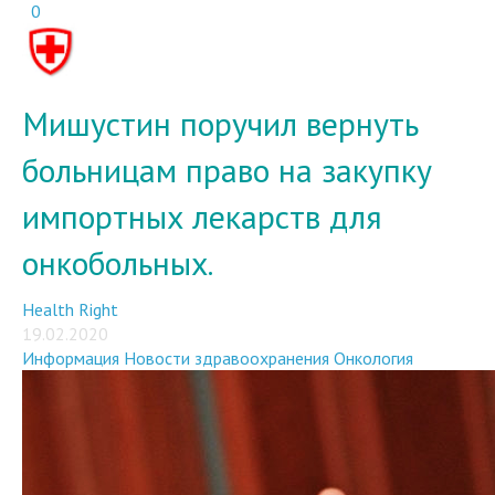
0
Мишустин поручил вернуть
больницам право на закупку
импортных лекарств для
онкобольных.
Health Right
19.02.2020
Информация
Новости здравоохранения
Онкология