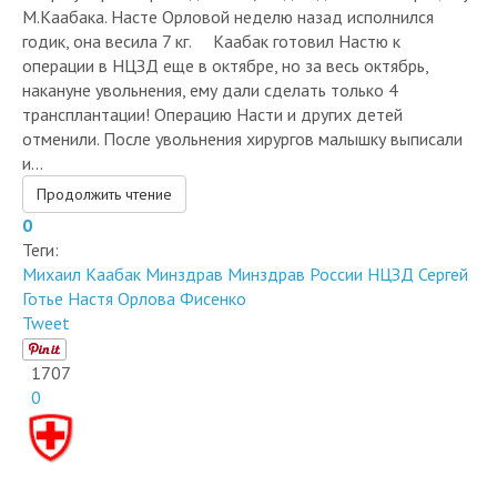
М.Каабака. Насте Орловой неделю назад исполнился
годик, она весила 7 кг. ⠀ Каабак готовил Настю к
операции в НЦЗД еще в октябре, но за весь октябрь,
накануне увольнения, ему дали сделать только 4
трансплантации! Операцию Насти и других детей
отменили. После увольнения хирургов малышку выписали
и...
Продолжить чтение
0
Теги:
Михаил Каабак
Минздрав
Минздрав России
НЦЗД
Сергей
Готье
Настя Орлова
Фисенко
Tweet
1707
0