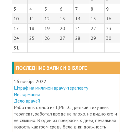
3
4
5
6
7
8
9
10
11
12
13
14
15
16
17
18
19
20
21
22
23
24
25
26
27
28
29
30
31
ПОСЛЕДНИЕ ЗАПИСИ В БЛОГЕ
16 ноября 2022
Штраф на миллион врачу-терапевту
Информация
Дело врачей
Работал в одной из ЦРБ г.С., редкий тихушник
терапевт, работал вроде не плохо, не видно его и
не слышно. В один из прекрасных дней, печальная
новость как гром средь бела дня: должность