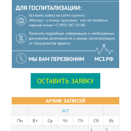
ОСТАВИТЬ ЗАЯВКУ
АРХИВ ЗАПИСЕЙ
М Г
Пн
Вт
Ср
Чт
Пт
Сб
Вс
1
2