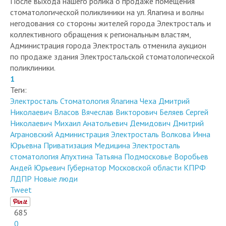
После выхода нашего ролика о продаже помещения
стоматологической поликлиники на ул. Ялагина и волны
негодования со стороны жителей города Электросталь и
коллективного обращения к региональным властям,
Администрация города Электросталь отменила аукцион
по продаже здания Электростальской стоматологической
поликлиники.
1
Теги:
Электросталь
Стоматология
Ялагина
Чеха Дмитрий
Николаевич
Власов Вячеслав Викторович
Беляев Сергей
Николаевич
Михаил Анатольевич Демидович
Дмитрий
Аграновский
Администрация Электросталь
Волкова Инна
Юрьевна
Приватизация
Медицина
Электросталь
стоматология
Апухтина Татьяна
Подмосковье
Воробьев
Андей Юрьевич
Губернатор Московской области
КПРФ
ЛДПР
Новые люди
Tweet
685
0