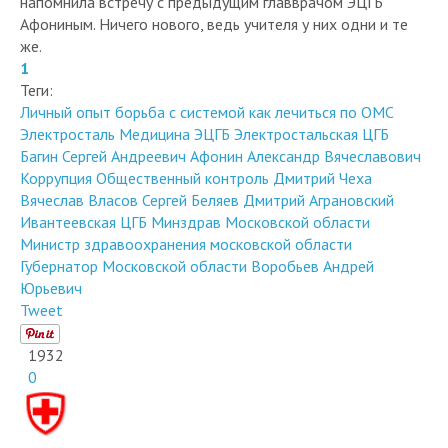
напомнила встречу с предыдущим главврачом ЭЦГБ
Афониным. Ничего нового, ведь учителя у них одни и те
же.
1
Теги:
Личный опыт
борьба с системой
как лечиться по ОМС
Электросталь
Медицина
ЭЦГБ
Электростальская ЦГБ
Багин Сергей Андреевич
Афонин Александр Вячеславович
Коррупция
Общественный контроль
Дмитрий Чеха
Вячеслав Власов
Сергей Беляев
Дмитрий Аграновский
Ивантеевская ЦГБ
Минздрав Московской области
Министр здравоохранения московской области
Губернатор Московской области
Воробьев Андрей
Юрьевич
Tweet
1932
0