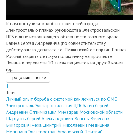
К нам поступили жалобы от жителей города
Электросталь о планах руководства Электростальской
ЦГБ в лице исполняющего обязанности главного врача
Багина Сергея Андреевича (по совместительству
действующего депутата г.о. Пушкинский от партии Единая
Россия) закрыть детскую поликлинику на проспекте
Ленина и перевести 10 тысяч пациентов на другой конец
гор...
Продолжить чтение
1
Теги:
Личный опыт
борьба с системой
как лечиться по ОМС
Электросталь
Электростальская ЦГБ
Багин Сергей
Андреевич
Оптимизация
Минздрав Московской области
Шаргунов Сергей Александрович
Власов Вячеслав
Викторович
Чеха Дмитрий Николаевич
Медицина
Медицина Электросталь
Аграновский Дмитрий